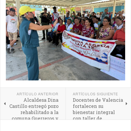
ARTÍCULO ANTERIOR
ARTÍCULOS SIGUIENTE
Alcaldesa Dina
Docentes de Valencia
Castillo entregó pozo
fortalecen su
rehabilitado a la
bienestar integral
comuna Guerreros y
con taller de
Guerreras de
Inteligencia
Guaicaipuro
Emocional