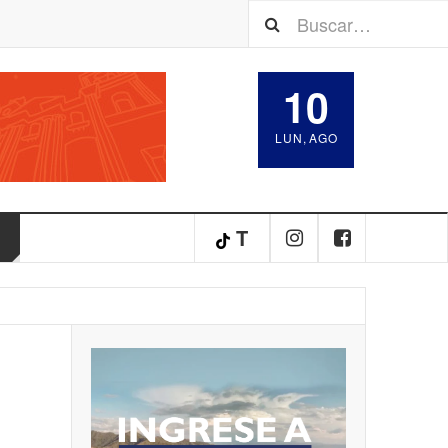
10
LUN
,
AGO
T