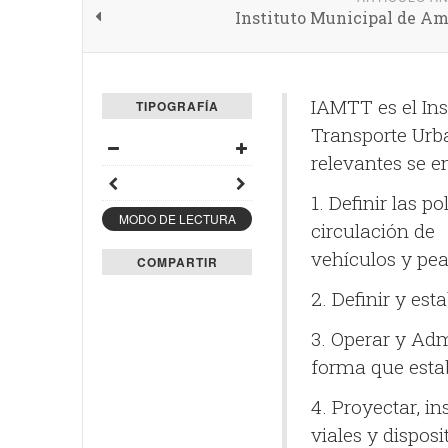
Instituto Municipal de A
IAMTT es el In
TIPOGRAFÍA
Transporte Urb
relevantes se e
1. Definir las p
MODO DE LECTURA
circulación de
vehículos y pea
COMPARTIR
2. Definir y est
3. Operar y Adm
forma que esta
4. Proyectar, i
viales y disposi