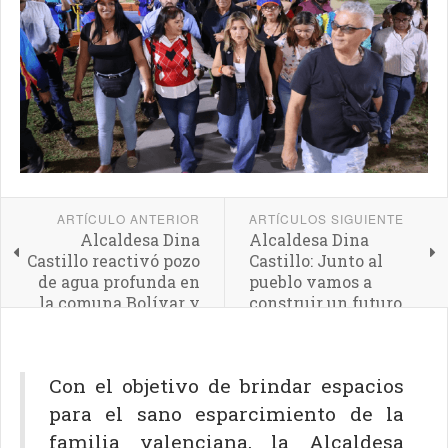
ARTÍCULO ANTERIOR
ARTÍCULOS SIGUIENTE
Alcaldesa Dina
Alcaldesa Dina
Castillo reactivó pozo
Castillo: Junto al
de agua profunda en
pueblo vamos a
la comuna Bolívar y
construir un futuro
Sucre
más próspero para
Valencia
Con el objetivo de brindar espacios
para el sano esparcimiento de la
familia valenciana, la Alcaldesa