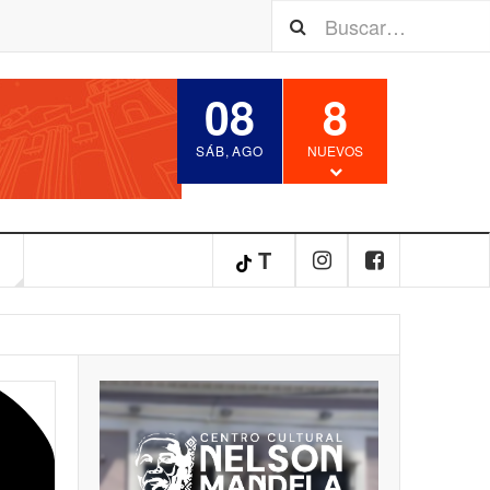
08
8
SÁB
,
AGO
NUEVOS
S
T