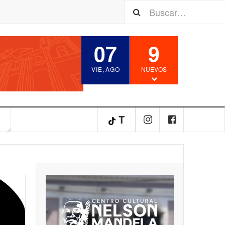
07
9
VIE
,
AGO
NUEVOS
S
T