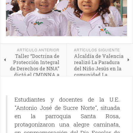
ARTÍCULO ANTERIOR
ARTÍCULOS SIGUIENTE
Taller “Doctrina de
Alcaldía de Valencia
Protección Integral
realizó La Paradura
de Derechos de NNA”
del Niño Jesús en la
dictó el CMDNNA a
comunidad La
servidores públicos
Pastora
de la Alcaldía de
Valencia
Estudiantes y docentes de la U.E.
"Antonio José de Sucre Norte", situada
en la parroquia Santa Rosa,
protagonizaron una alegre caminata,
en conmemoración del Día Escolar de