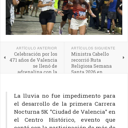
ARTÍCULO ANTERIOR
ARTÍCULOS SIGUIENTE
Celebración por los
Ministra Cabello
471 años de Valencia
recorrió Ruta
se llenó de
Religiosa Semana
adrenalina con la
Santa 2026 en
Carrera de Montaña
Valencia
8K en Cerro Casupo
La lluvia no fue impedimento para
el desarrollo de la primera Carrera
Nocturna 5K "Ciudad de Valencia" en
el Centro Histórico, evento que
contó con la participación de más de