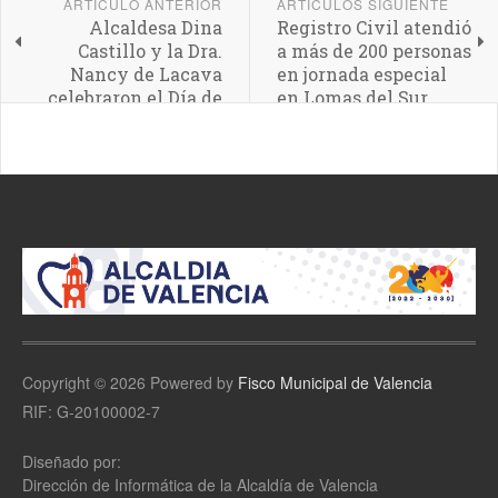
ARTÍCULO ANTERIOR
ARTÍCULOS SIGUIENTE
Alcaldesa Dina
Registro Civil atendió
Castillo y la Dra.
a más de 200 personas
Nancy de Lacava
en jornada especial
celebraron el Día de
en Lomas del Sur
la Biodiversidad
junto a niños y niñas
de Valencia
Copyright © 2026 Powered by
Fisco Municipal de Valencia
RIF: G-20100002-7
Diseñado por:
Dirección de Informática de la Alcaldía de Valencia