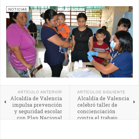
NOTICIAS
ARTÍCULO ANTERIOR
ARTÍCULOS SIGUIENTE
Alcaldía de Valencia
Alcaldía de Valencia
impulsa prevención
celebró taller de
y seguridad escolar
concienciación
con Plan Nacional
contra el trabajo
"Mi Colegio mi lugar
infantil
Seguro"