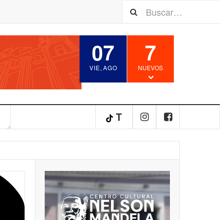
07
7
VIE
,
AGO
NUEVOS
S
T