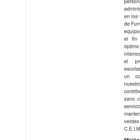
perso
adminis
en los 
de Funv
equipos
el fin
óptim
mismos
el pr
escolar
un co
nues
contri
sano c
serv
mante
verdes
C.E.I.M
Misión