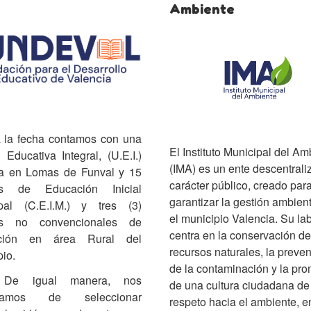
Ambiente
a fecha contamos con una
El Instituto Municipal del Am
Educativa Integral, (U.E.I.)
(IMA) es un ente descentrali
a en Lomas de Funval y 15
carácter público, creado par
os de Educación Inicial
garantizar la gestión ambien
pal (C.E.I.M.) y tres (3)
el municipio Valencia. Su la
os no convencionales de
centra en la conservación de
ción en área Rural del
recursos naturales, la preve
pio.
de la contaminación y la pr
gual manera, nos
de una cultura ciudadana de
gamos de seleccionar
respeto hacia el ambiente, e