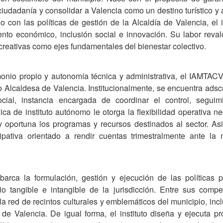
ciudadanía y consolidar a Valencia como un destino turístico y a
 con las políticas de gestión de la Alcaldía de Valencia, el i
nto económico, inclusión social e innovación. Su labor revalo
 creativas como ejes fundamentales del bienestar colectivo.
onio propio y autonomía técnica y administrativa, el IAMTACV
 o Alcaldesa de Valencia. Institucionalmente, se encuentra adscr
cial, instancia encargada de coordinar el control, seguim
ica de instituto autónomo le otorga la flexibilidad operativa n
y oportuna los programas y recursos destinados al sector. As
ipativa orientado a rendir cuentas trimestralmente ante la
ca la formulación, gestión y ejecución de las políticas p
o tangible e intangible de la jurisdicción. Entre sus compe
 la red de recintos culturales y emblemáticos del municipio, in
l de Valencia. De igual forma, el instituto diseña y ejecuta p