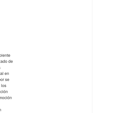
biente
zado de
a
tal en
bor se
 los
nción
omoción
n