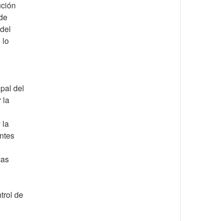
ución
 de
del
 lo
ipal del
 la
 la
antes
cas
trol de