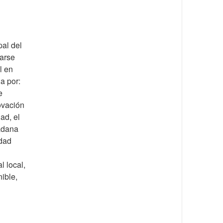
pal del
arse
l en
a por:
e
ovación
ad, el
adana
idad
l local,
ible,