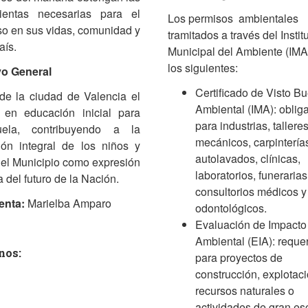
ientas necesarias para el
Los permisos ambientales
so en sus vidas, comunidad y
tramitados a través del Instit
aís.
Municipal del Ambiente (IMA
los siguientes:
vo General
Certificado de Visto B
de la ciudad de Valencia el
Ambiental (IMA): obliga
 en educación inicial para
para industrias, tallere
uela, contribuyendo a la
mecánicos, carpintería
ión integral de los niños y
autolavados, clínicas,
del Municipio como expresión
laboratorios, funerarias
del futuro de la Nación.
consultorios médicos y
enta:
Marielba Amparo
odontológicos.
Evaluación de Impacto
Ambiental (EIA): reque
nos:
para proyectos de
construcción, explotac
recursos naturales o
actividades de gran es