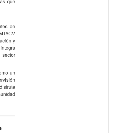
icas que
ntes de
 IAMTACV
ación y
 integra
l sector
como un
ervisión
isfrute
munidad
e