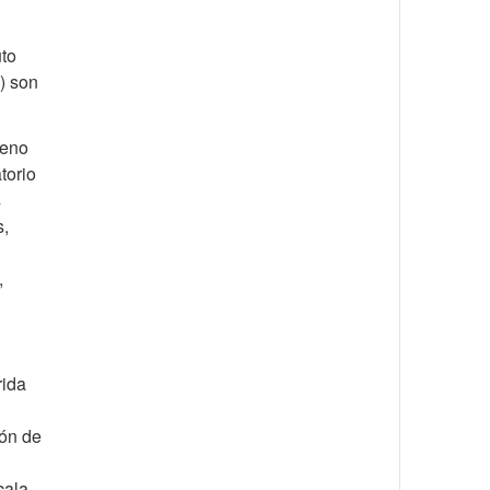
uto
) son
ueno
torio
s
s,
,
rida
ión de
cala.