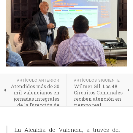
ARTÍCULO ANTERIOR
ARTÍCULOS SIGUIENTE
Atendidos más de 30
Wilmer Gil: Los 48
mil valencianos en
Circuitos Comunales
jornadas integrales
reciben atención en
de la Dirección de
tiempo real
Desarrollo Social de
la Alcaldía de
Valencia
La Alcaldía de Valencia, a través del