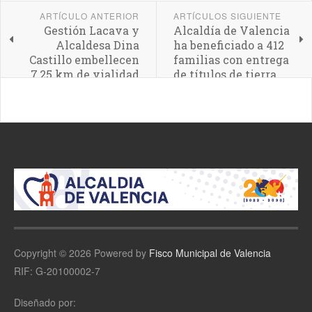
ARTÍCULO ANTERIOR
ARTÍCULOS SIGUIENTE
Gestión Lacava y
Alcaldía de Valencia
Alcaldesa Dina
ha beneficiado a 412
Castillo embellecen
familias con entrega
7,25 km de vialidad
de títulos de tierra
en Valencia
Copyright © 2026 Powered by
Fisco Municipal de Valencia
RIF: G-20100002-7
Diseñado por: