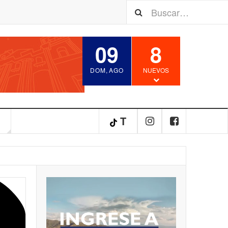
09
8
DOM
,
AGO
NUEVOS
S
T