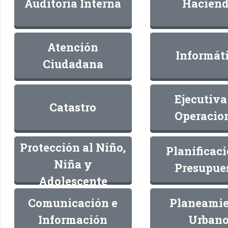
Auditoría Interna
Hacien
Atención
Informát
Ciudadana
Ejecutiva
Catastro
Operacio
Protección al Niño,
Planificac
Niña y
Presupue
Adolescente
Comunicación e
Planeami
Información
Urban