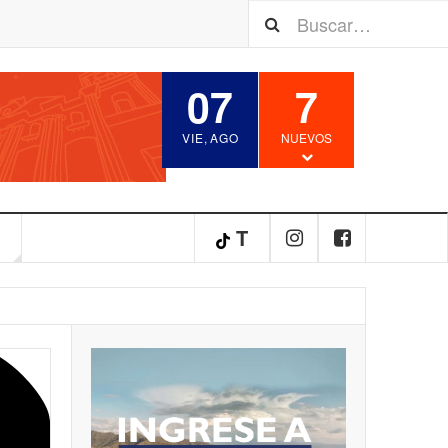
07
7
VIE
,
AGO
NUEVOS
S
T